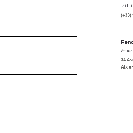
Du Lun
(+33) 
Renc
Venez 
34 Av
Aix e