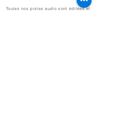
Toutes nos pistes audio sont éditées et
mixées par notre ingénieur du son. Il
prend soin d'optimiser les
spécifications techniques selon votre
canal de diffusion. Que ce soit sur un
site internet, une station radio ou une
chaîne de télévision, votre publicité
maximisera toujours vos chance de
réussite.
Ils nous ont fait Confiance