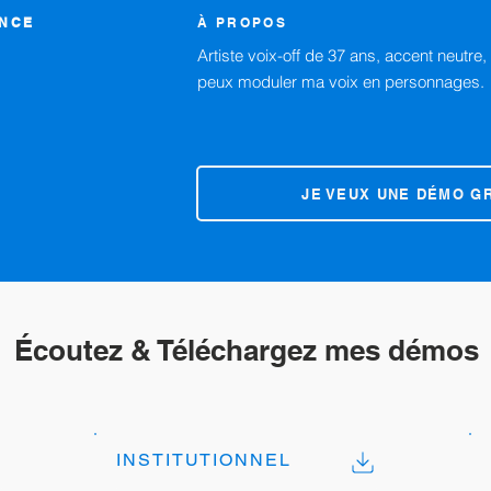
ANCE
À PROPOS
Artiste voix-off de 37 ans, accent neutre
peux moduler ma voix en personnages.
JE VEUX UNE DÉMO G
Écoutez & Téléchargez mes démos
INSTITUTIONNEL