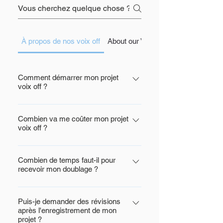
À propos de nos voix off
About our Voiceovers
Comment démarrer mon projet
voix off ?
Étape 1: Remplissez ce
Formulaire. Remplissez le
Combien va me coûter mon projet
voix off ?
formulaire en fournissant votre
script et tous les détails
Notre tarif moyen est d'environ 100
nécessaires. Cela nous permet de
€ par minute d'enregistrement,
Combien de temps faut-il pour
comprendre rapidement vos
recevoir mon doublage ?
mais plusieurs facteurs peuvent le
besoins. Nous vous confirmerons
faire varier, notamment la
Nous proposons deux modes de
immédiatement la réception de
complexité du projet et l'usage
livraison : Mode standard : Pour
Puis-je demander des révisions
votre soumission, et vous recevrez
prévu de l'enregistrement.
après l'enregistrement de mon
les doublages de moins de 500
généralement un devis dans
L'utilisation de la voix off est le
projet ?