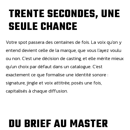
T
R
E
N
T
E
S
E
C
O
N
D
E
S
,
U
N
E
S
E
U
L
E
C
H
A
N
C
E
Votre spot passera des centaines de fois. La voix qu'on y
entend devient celle de la marque, que vous l'ayez voulu
ou non. C'est une décision de casting, et elle mérite mieux
qu'un choix par défaut dans un catalogue. C'est
exactement ce que formalise une
identité sonore
:
signature, jingle et voix attitrée, posés une fois,
capitalisés à chaque diffusion.
D
U
B
R
I
E
F
A
U
M
A
S
T
E
R