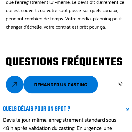
que l'enregistrement lui-même. Le devis dit clairement ce
qui est couvert : où votre spot passe, sur quels canaux,
pendant combien de temps. Votre média-planning peut
changer d'échelle, votre contrat est prêt pour ça.
Q
U
E
S
T
I
O
N
S
F
R
É
Q
U
E
N
T
E
S
DEMANDER UN CASTING
QUELS DÉLAIS POUR UN SPOT ?
Devis le jour même, enregistrement standard sous
48 h après validation du casting. En urgence, une