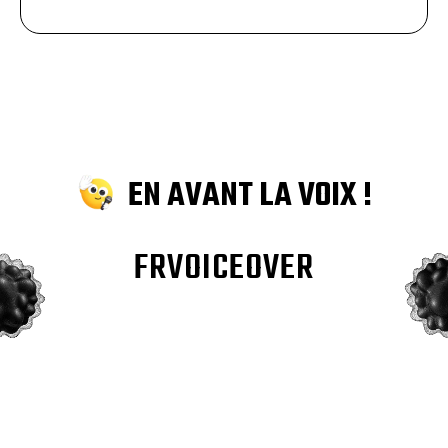
EN AVANT LA VOIX !
F
R
V
O
I
C
E
O
V
E
R