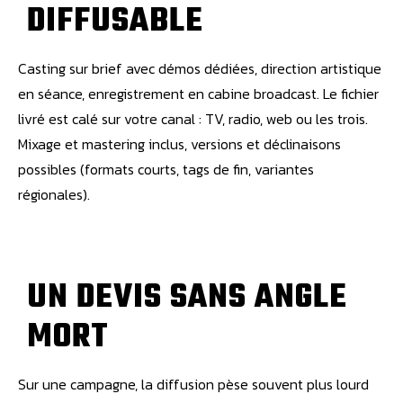
D
I
F
F
U
S
A
B
L
E
Casting sur brief avec démos dédiées, direction artistique
en séance, enregistrement en cabine broadcast. Le fichier
livré est calé sur votre canal : TV, radio, web ou les trois.
Mixage et mastering inclus, versions et déclinaisons
possibles (formats courts, tags de fin, variantes
régionales).
U
N
D
E
V
I
S
S
A
N
S
A
N
G
L
E
M
O
R
T
Sur une campagne, la diffusion pèse souvent plus lourd